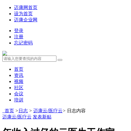
迈康网首页
设为首页
迈康企业网
登录
注册
忘记密码
首页
资讯
视频
社区
会议
培训
首页
>
日志
>
迈康云/医疗云
>
日志内容
迈康云/医疗云
发表新贴