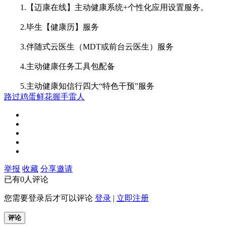
1.【迈康在线】主动健康系统+个性化应用设置服务。
2.毕生【健康历】服务
3.伴随式云医生（MDT或前台云医生）服务
4.主动健康任务工具包配备
5.主动健康知信行四大“特色干预”服务
路过
鸡蛋
鲜花
握手
雷人
举报
收藏
分享
邀请
已有0人评论
您需要登录后才可以评论
登录
|
立即注册
评论