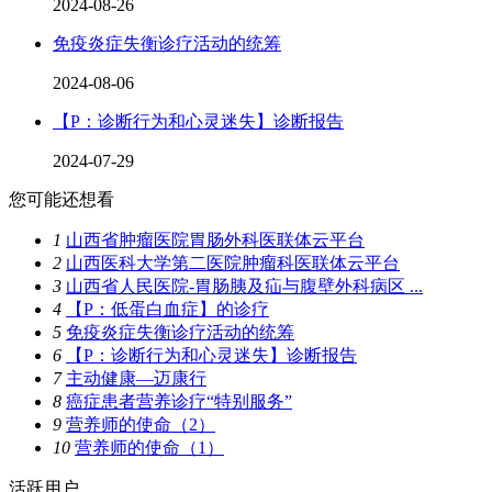
2024-08-26
免疫炎症失衡诊疗活动的统筹
2024-08-06
【P：诊断行为和心灵迷失】诊断报告
2024-07-29
您可能还想看
1
山西省肿瘤医院胃肠外科医联体云平台
2
山西医科大学第二医院肿瘤科医联体云平台
3
山西省人民医院-胃肠胰及疝与腹壁外科病区 ...
4
【P：低蛋白血症】的诊疗
5
免疫炎症失衡诊疗活动的统筹
6
【P：诊断行为和心灵迷失】诊断报告
7
主动健康—迈康行
8
癌症患者营养诊疗“特别服务”
9
营养师的使命（2）
10
营养师的使命（1）
活跃用户