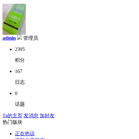
admin
管理员
2395
积分
167
日志
0
话题
Ta的主页
发消息
加好友
热门版块
正在热议