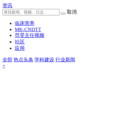
资讯
取消
临床营养
MK-CNDTT
范旻主任视频
社区
应用
全部
热点头条
学科建设
行业新闻
+