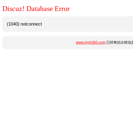
Discuz! Database Error
(1040) notconnect
www.myh360.com
已经将此出错信息