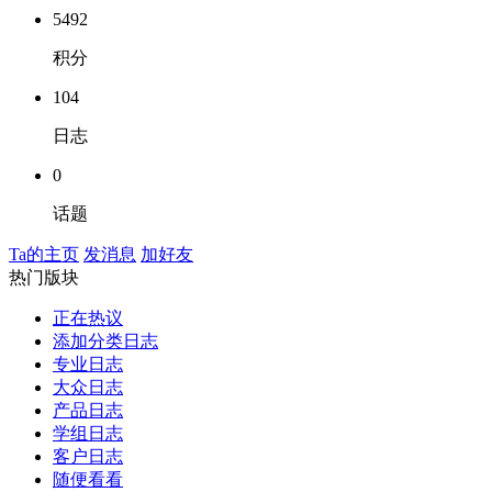
5492
积分
104
日志
0
话题
Ta的主页
发消息
加好友
热门版块
正在热议
添加分类日志
专业日志
大众日志
产品日志
学组日志
客户日志
随便看看