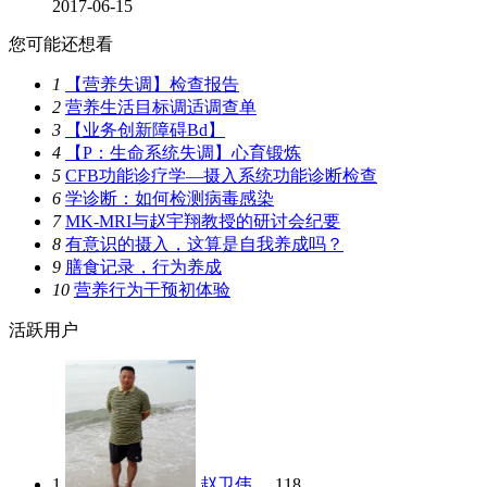
2017-06-15
您可能还想看
1
【营养失调】检查报告
2
营养生活目标调适调查单
3
【业务创新障碍Bd】
4
【P：生命系统失调】心育锻炼
5
CFB功能诊疗学—摄入系统功能诊断检查
6
学诊断：如何检测病毒感染
7
MK-MRI与赵宇翔教授的研讨会纪要
8
有意识的摄入，这算是自我养成吗？
9
膳食记录，行为养成
10
营养行为干预初体验
活跃用户
1
赵卫伟
118