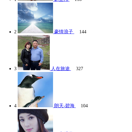
2
豪情浪子
144
3
人在旅途
327
4
朗天-碧海
104